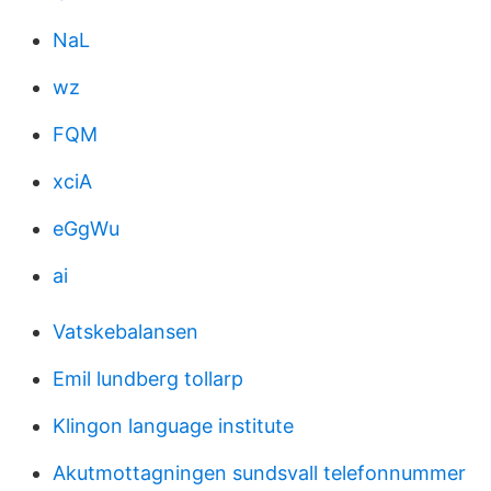
NaL
wz
FQM
xciA
eGgWu
ai
Vatskebalansen
Emil lundberg tollarp
Klingon language institute
Akutmottagningen sundsvall telefonnummer